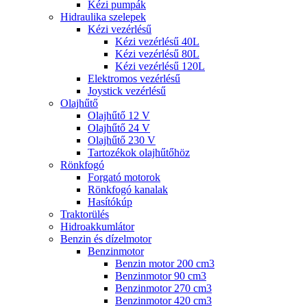
Kézi pumpák
Hidraulika szelepek
Kézi vezérlésű
Kézi vezérlésű 40L
Kézi vezérlésű 80L
Kézi vezérlésű 120L
Elektromos vezérlésű
Joystick vezérlésű
Olajhűtő
Olajhűtő 12 V
Olajhűtő 24 V
Olajhűtő 230 V
Tartozékok olajhűtőhöz
Rönkfogó
Forgató motorok
Rönkfogó kanalak
Hasítókúp
Traktorülés
Hidroakkumlátor
Benzin és dízelmotor
Benzinmotor
Benzin motor 200 cm3
Benzinmotor 90 cm3
Benzinmotor 270 cm3
Benzinmotor 420 cm3