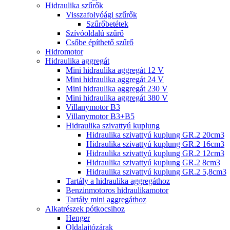
Hidraulika szűrők
Visszafolyóági szűrők
Szűrőbetétek
Szívóoldalú szűrő
Csőbe építhető szűrő
Hidromotor
Hidraulika aggregát
Mini hidraulika aggregát 12 V
Mini hidraulika aggregát 24 V
Mini hidraulika aggregát 230 V
Mini hidraulika aggregát 380 V
Villanymotor B3
Villanymotor B3+B5
Hidraulika szivattyú kuplung
Hidraulika szivattyú kuplung GR.2 20cm3
Hidraulika szivattyú kuplung GR.2 16cm3
Hidraulika szivattyú kuplung GR.2 12cm3
Hidraulika szivattyú kuplung GR.2 8cm3
Hidraulika szivattyú kuplung GR.2 5,8cm3
Tartály a hidraulika aggregáthoz
Benzinmotoros hidraulikamotor
Tartály mini aggregáthoz
Alkatrészek pótkocsihoz
Henger
Oldalajtózárak