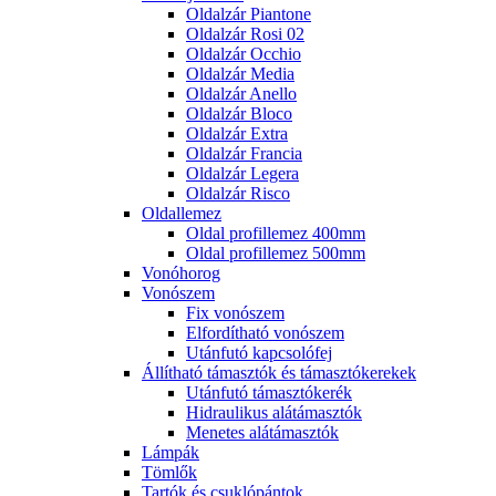
Oldalzár Piantone
Oldalzár Rosi 02
Oldalzár Occhio
Oldalzár Media
Oldalzár Anello
Oldalzár Bloco
Oldalzár Extra
Oldalzár Francia
Oldalzár Legera
Oldalzár Risco
Oldallemez
Oldal profillemez 400mm
Oldal profillemez 500mm
Vonóhorog
Vonószem
Fix vonószem
Elfordítható vonószem
Utánfutó kapcsolófej
Állítható támasztók és támasztókerekek
Utánfutó támasztókerék
Hidraulikus alátámasztók
Menetes alátámasztók
Lámpák
Tömlők
Tartók és csuklópántok