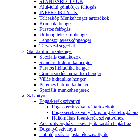
STANDARD- LYUK
Alul-felül gömbfejes felfogás
INFERIOR-LYUK
Teleszkóp Munkahenger tartozékok
Kompakt henger
Furatos felfogás
Unimog teleszkóphenger
Tehnostoj teleszkóphenger
Tervezési segédlet
Standard munkahenger
Speciális csatlakozók
Standard hidraulika henger
Furatos hidraulika henger
Gömbcsuklós hidraulika henger
Villás hidraulika henger
Peremes hidraulika henger
Speciális munkahengerek
Szivattyúk
Fogaskerék szivattyú
Fogaskerék szivattyú tartozékok
Fogaskerék szivattyú kuplung és felfogóhar
Hajtóműház fogaskerék szivattyúhoz
Acél öntvényházas szivattyúk kardán hajtáshoz
Dugattyú szivattyú
Többlépcsős fogaskerék szivattyúk