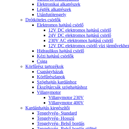
Elektronikai alkatrészek
Légfék alkatrészek
Utánfutótengely
Drótköteles csörlők
Elektromos hajtású csörlő
12V DC elektromos hajtású csörlő
24V DC elektromos hajtású csörlő
230V AC elektromos hajtású csörlő
12V DC elektromos csörlő vízi járművekhe
Hidraulikus hajtású csörlő
Kézi hajtású csörlők
Csiga
Körfűrész tartozékok
Csapágyházak
Körfűrészlapok
Szöghajtás kardánhoz
Ékszíjtárcsák szöghajtáshoz
Villanymotor
Villanymotor 230V
Villanymotor 400V
Kardánhajtás kiegészítői
Tengelyvég- Standard
Tengelyvég- Hosszú
Tengelyvég- Belső bordás
Tengelyvég- Belső bordás stifttel