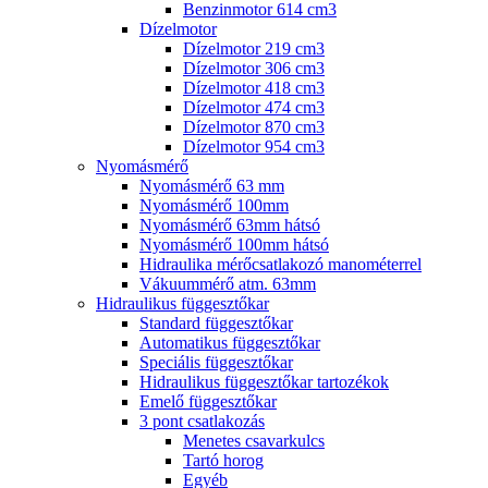
Benzinmotor 614 cm3
Dízelmotor
Dízelmotor 219 cm3
Dízelmotor 306 cm3
Dízelmotor 418 cm3
Dízelmotor 474 cm3
Dízelmotor 870 cm3
Dízelmotor 954 cm3
Nyomásmérő
Nyomásmérő 63 mm
Nyomásmérő 100mm
Nyomásmérő 63mm hátsó
Nyomásmérő 100mm hátsó
Hidraulika mérőcsatlakozó manométerrel
Vákuummérő atm. 63mm
Hidraulikus függesztőkar
Standard függesztőkar
Automatikus függesztőkar
Speciális függesztőkar
Hidraulikus függesztőkar tartozékok
Emelő függesztőkar
3 pont csatlakozás
Menetes csavarkulcs
Tartó horog
Egyéb