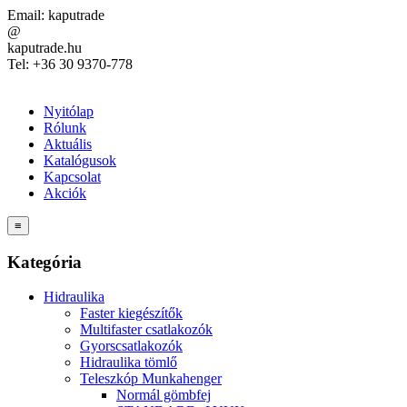
Email:
kaputrade
@
kaputrade.hu
Tel:
+36 30 9370-778
Nyitólap
Rólunk
Aktuális
Katalógusok
Kapcsolat
Akciók
≡
Kategória
Hidraulika
Faster kiegészítők
Multifaster csatlakozók
Gyorscsatlakozók
Hidraulika tömlő
Teleszkóp Munkahenger
Normál gömbfej