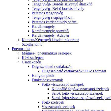
Tengelyvég- Bordás szivattyú átalakító
Tengelyvég- Belső bordás hüvely
Peremes tengelyvég
Tengelyvég csapágyházzal
Peremes kardánhüvely stifttel
Kardántengely
Kardántengely porvédő
Kardántengely- Adapter
Kamera/Képernyő készlet traktorhoz
Szöghajtómű
Pneumatika
Mágnes-, pneumatikus szelepek
Kézi szelepek
Csatlakozók
Dugaszolható csatlakozók
Dugaszolható csatlakozók 900-as sorozat
Hangtompítók
Funkciócsavarzatok
Fojtó-visszacsapó szelepek
Különálló fojtó-visszacsapó szelepek
Sarok fojtó-visszacsapó szelepek
Sarok fojtó-visszacsapó szelepek | sze
Fojtó szelepek
Visszacsapó szelepek