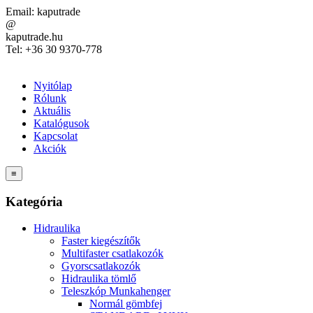
Email:
kaputrade
@
kaputrade.hu
Tel:
+36 30 9370-778
Nyitólap
Rólunk
Aktuális
Katalógusok
Kapcsolat
Akciók
≡
Kategória
Hidraulika
Faster kiegészítők
Multifaster csatlakozók
Gyorscsatlakozók
Hidraulika tömlő
Teleszkóp Munkahenger
Normál gömbfej