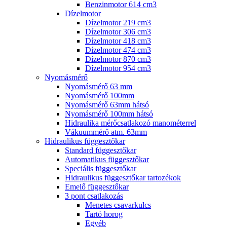
Benzinmotor 614 cm3
Dízelmotor
Dízelmotor 219 cm3
Dízelmotor 306 cm3
Dízelmotor 418 cm3
Dízelmotor 474 cm3
Dízelmotor 870 cm3
Dízelmotor 954 cm3
Nyomásmérő
Nyomásmérő 63 mm
Nyomásmérő 100mm
Nyomásmérő 63mm hátsó
Nyomásmérő 100mm hátsó
Hidraulika mérőcsatlakozó manométerrel
Vákuummérő atm. 63mm
Hidraulikus függesztőkar
Standard függesztőkar
Automatikus függesztőkar
Speciális függesztőkar
Hidraulikus függesztőkar tartozékok
Emelő függesztőkar
3 pont csatlakozás
Menetes csavarkulcs
Tartó horog
Egyéb