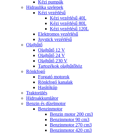
Kézi pumpák
Hidraulika szelepek
Kézi vezérlésű
Kézi vezérlésű 40L
Kézi vezérlésű 80L
Kézi vezérlésű 120L
Elektromos vezérlésű
Joystick vezérlésű
Olajhűtő
Olajhűtő 12 V
Olajhűtő 24 V
Olajhűtő 230 V
Tartozékok olajhűtőhöz
Rönkfogó
Forgató motorok
Rönkfogó kanalak
Hasítókúp
Traktorülés
Hidroakkumlátor
Benzin és dízelmotor
Benzinmotor
Benzin motor 200 cm3
Benzinmotor 90 cm3
Benzinmotor 270 cm3
Benzinmotor 420 cm3