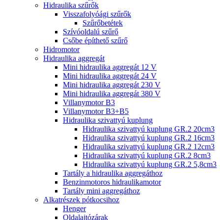
Hidraulika szűrők
Visszafolyóági szűrők
Szűrőbetétek
Szívóoldalú szűrő
Csőbe építhető szűrő
Hidromotor
Hidraulika aggregát
Mini hidraulika aggregát 12 V
Mini hidraulika aggregát 24 V
Mini hidraulika aggregát 230 V
Mini hidraulika aggregát 380 V
Villanymotor B3
Villanymotor B3+B5
Hidraulika szivattyú kuplung
Hidraulika szivattyú kuplung GR.2 20cm3
Hidraulika szivattyú kuplung GR.2 16cm3
Hidraulika szivattyú kuplung GR.2 12cm3
Hidraulika szivattyú kuplung GR.2 8cm3
Hidraulika szivattyú kuplung GR.2 5,8cm3
Tartály a hidraulika aggregáthoz
Benzinmotoros hidraulikamotor
Tartály mini aggregáthoz
Alkatrészek pótkocsihoz
Henger
Oldalajtózárak