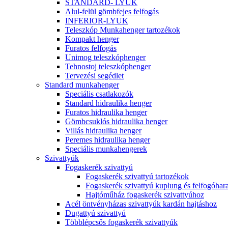
STANDARD- LYUK
Alul-felül gömbfejes felfogás
INFERIOR-LYUK
Teleszkóp Munkahenger tartozékok
Kompakt henger
Furatos felfogás
Unimog teleszkóphenger
Tehnostoj teleszkóphenger
Tervezési segédlet
Standard munkahenger
Speciális csatlakozók
Standard hidraulika henger
Furatos hidraulika henger
Gömbcsuklós hidraulika henger
Villás hidraulika henger
Peremes hidraulika henger
Speciális munkahengerek
Szivattyúk
Fogaskerék szivattyú
Fogaskerék szivattyú tartozékok
Fogaskerék szivattyú kuplung és felfogóhar
Hajtóműház fogaskerék szivattyúhoz
Acél öntvényházas szivattyúk kardán hajtáshoz
Dugattyú szivattyú
Többlépcsős fogaskerék szivattyúk