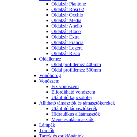
Oldalzár Piantone
Oldalzár Rosi 02
Oldalzár Occhio
Oldalzár Media
Oldalzár Anello
Oldalzár Bloco
Oldalzár Extra
Oldalzár Francia
Oldalzár Legera
Oldalzár Risco
Oldallemez
Oldal profillemez 400mm
Oldal profillemez 500mm
Vonóhorog
Vonószem
Fix vonószem
Elfordítható vonószem
Utánfutó kapcsolófej
Állítható támasztók és támasztókerekek
Utánfutó támasztókerék
Hidraulikus alátámasztók
Menetes alátámasztók
Lámpák
Tömlők
Tartók és csuklópántok