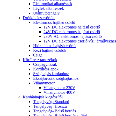
Elektronikai alkatrészek
Légfék alkatrészek
Utánfutótengely
Drótköteles csörlők
Elektromos hajtású csörlő
12V DC elektromos hajtású csörlő
24V DC elektromos hajtású csörlő
230V AC elektromos hajtású csörlő
12V DC elektromos csörlő vízi járművekhe
Hidraulikus hajtású csörlő
Kézi hajtású csörlők
Csiga
Körfűrész tartozékok
Csapágyházak
Körfűrészlapok
Szöghajtás kardánhoz
Ékszíjtárcsák szöghajtáshoz
Villanymotor
Villanymotor 230V
Villanymotor 400V
Kardánhajtás kiegészítői
Tengelyvég- Standard
Tengelyvég- Hosszú
Tengelyvég- Belső bordás
Tengelyvég- Belső bordás stifttel