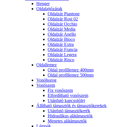
Henger
Oldalajtózárak
Oldalzár Piantone
Oldalzár Rosi 02
Oldalzár Occhio
Oldalzár Media
Oldalzár Anello
Oldalzár Bloco
Oldalzár Extra
Oldalzár Francia
Oldalzár Legera
Oldalzár Risco
Oldallemez
Oldal profillemez 400mm
Oldal profillemez 500mm
Vonóhorog
Vonószem
Fix vonószem
Elfordítható vonószem
Utánfutó kapcsolófej
Állítható támasztók és támasztókerekek
Utánfutó támasztókerék
Hidraulikus alátámasztók
Menetes alátámasztók
Lámpák