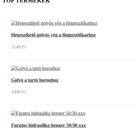
TOP TERMÉKEK
UP
TOGGLE
DOWN
Hegeszthető golyós vég a függesztőkarhoz
3140 Ft
Golyó a tartó horoghoz
1940 Ft
Furatos hidraulika henger 50/30-xxx