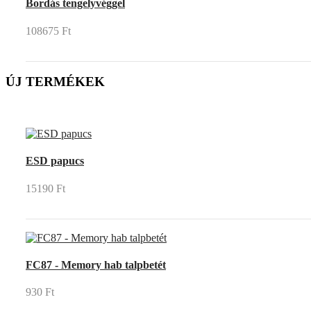
Bordás tengelyvéggel
108675 Ft
ÚJ TERMÉKEK
UP
TOGGLE
DOWN
ESD papucs
15190 Ft
FC87 - Memory hab talpbetét
930 Ft