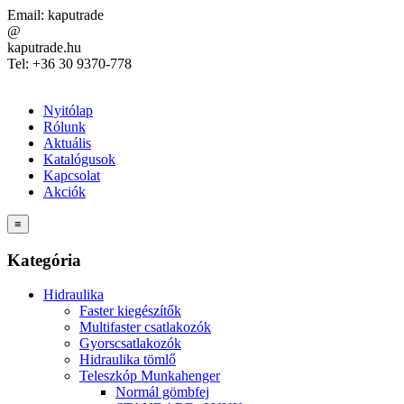
Email:
kaputrade
@
kaputrade.hu
Tel:
+36 30 9370-778
Nyitólap
Rólunk
Aktuális
Katalógusok
Kapcsolat
Akciók
≡
Kategória
Hidraulika
Faster kiegészítők
Multifaster csatlakozók
Gyorscsatlakozók
Hidraulika tömlő
Teleszkóp Munkahenger
Normál gömbfej