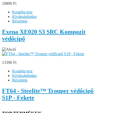
10890 Ft
Kosárba tesz
Kívánságlistára
Részletek
Exena XE020 S3 SRC Kompozit
védőcipő
13390 Ft
Kosárba tesz
Kívánságlistára
Részletek
FT64 - Steelite™ Trouper védőcipő
S1P - Fekete