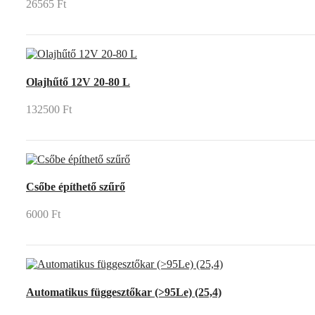
26565 Ft
Olajhűtő 12V 20-80 L
132500 Ft
Csőbe építhető szűrő
6000 Ft
Automatikus függesztőkar (>95Le) (25,4)