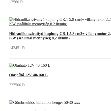
12560 Ft
Hidraulika szivattyú kuplung GR.1 5,8 cm3+ villanymotor 2,
KW (szállítási mennyiség 8,2 lit/min)
143451 Ft
Olajhűtő 12V 40-160 L
237500 Ft