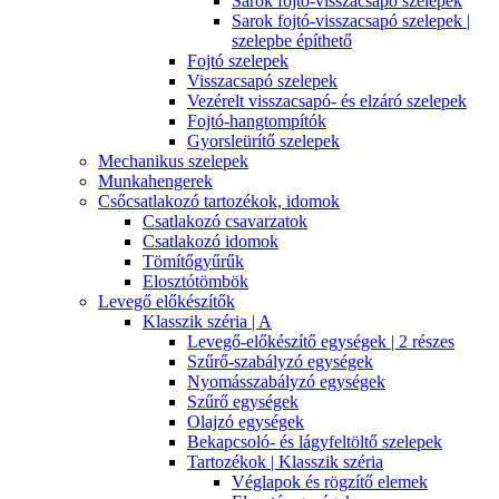
Sarok fojtó-visszacsapó szelepek
Sarok fojtó-visszacsapó szelepek |
szelepbe építhető
Fojtó szelepek
Visszacsapó szelepek
Vezérelt visszacsapó- és elzáró szelepek
Fojtó-hangtompítók
Gyorsleürítő szelepek
Mechanikus szelepek
Munkahengerek
Csőcsatlakozó tartozékok, idomok
Csatlakozó csavarzatok
Csatlakozó idomok
Tömítőgyűrűk
Elosztótömbök
Levegő előkészítők
Klasszik széria | A
Levegő-előkészítő egységek | 2 részes
Szűrő-szabályzó egységek
Nyomásszabályzó egységek
Szűrő egységek
Olajzó egységek
Bekapcsoló- és lágyfeltöltő szelepek
Tartozékok | Klasszik széria
Véglapok és rögzítő elemek