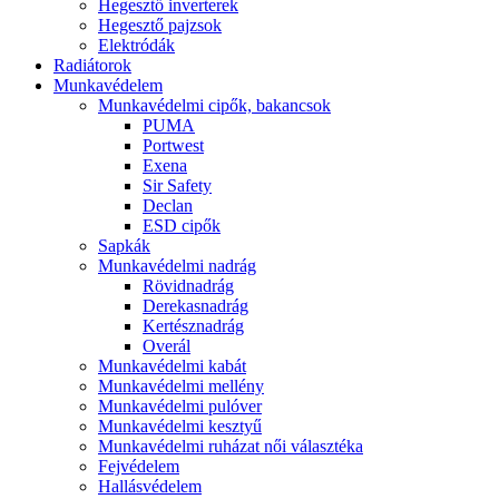
Hegesztő inverterek
Hegesztő pajzsok
Elektródák
Radiátorok
Munkavédelem
Munkavédelmi cipők, bakancsok
PUMA
Portwest
Exena
Sir Safety
Declan
ESD cipők
Sapkák
Munkavédelmi nadrág
Rövidnadrág
Derekasnadrág
Kertésznadrág
Overál
Munkavédelmi kabát
Munkavédelmi mellény
Munkavédelmi pulóver
Munkavédelmi kesztyű
Munkavédelmi ruházat női választéka
Fejvédelem
Hallásvédelem