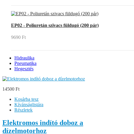
EP02 - Poliuretán szivacs füldugó (200 pár)
9690 Ft
Hidraulika
Pneumatika
Hegesztés
14500 Ft
Kosárba tesz
Kívánságlistára
Részletek
Elektromos indító doboz a
dízelmotorhoz