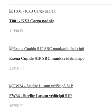
T801 - KX3 Cargo nadrág
11390 Ft
Exena Cupido S1P SRC munkavédelmi cipő
23450 Ft
FW34 - Steelite Lusum védőcipő S1P
16790 Ft