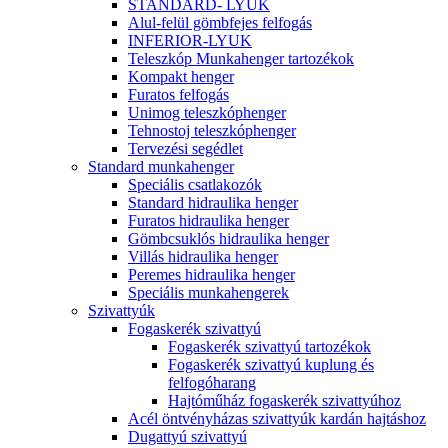
STANDARD- LYUK
Alul-felül gömbfejes felfogás
INFERIOR-LYUK
Teleszkóp Munkahenger tartozékok
Kompakt henger
Furatos felfogás
Unimog teleszkóphenger
Tehnostoj teleszkóphenger
Tervezési segédlet
Standard munkahenger
Speciális csatlakozók
Standard hidraulika henger
Furatos hidraulika henger
Gömbcsuklós hidraulika henger
Villás hidraulika henger
Peremes hidraulika henger
Speciális munkahengerek
Szivattyúk
Fogaskerék szivattyú
Fogaskerék szivattyú tartozékok
Fogaskerék szivattyú kuplung és
felfogóharang
Hajtóműház fogaskerék szivattyúhoz
Acél öntvényházas szivattyúk kardán hajtáshoz
Dugattyú szivattyú