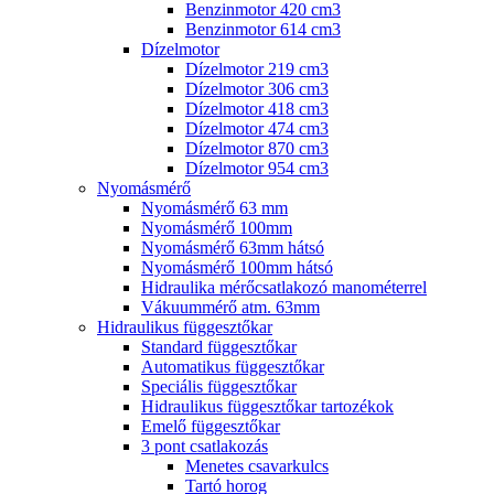
Benzinmotor 420 cm3
Benzinmotor 614 cm3
Dízelmotor
Dízelmotor 219 cm3
Dízelmotor 306 cm3
Dízelmotor 418 cm3
Dízelmotor 474 cm3
Dízelmotor 870 cm3
Dízelmotor 954 cm3
Nyomásmérő
Nyomásmérő 63 mm
Nyomásmérő 100mm
Nyomásmérő 63mm hátsó
Nyomásmérő 100mm hátsó
Hidraulika mérőcsatlakozó manométerrel
Vákuummérő atm. 63mm
Hidraulikus függesztőkar
Standard függesztőkar
Automatikus függesztőkar
Speciális függesztőkar
Hidraulikus függesztőkar tartozékok
Emelő függesztőkar
3 pont csatlakozás
Menetes csavarkulcs
Tartó horog