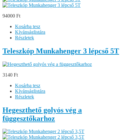
94000 Ft
Kosárba tesz
Kívánságlistára
Részletek
Teleszkóp Munkahenger 3 lépcső 5T
3140 Ft
Kosárba tesz
Kívánságlistára
Részletek
Hegeszthető golyós vég a
függesztőkarhoz