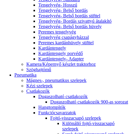
Tengelyvég- Hosszú
Tengelyvég- Belső bordás
Tengelyvég- Belső bordás stifttel
Tengelyvég- Bordás szivattyú átalakító
Tengelyvég- Belső bordás hüvely
Peremes tengelyvég
Tengelyvég csapágyházzal
Peremes kardánhüvely stifttel
Kardántengely
Kardántengely porvédő
Kardántengely- Adapter
Kamera/Képernyő készlet traktorhoz
Szöghajtómű
Pneumatika
Mágnes-, pneumatikus szelepek
Kézi szelepek
Csatlakozók
Dugaszolható csatlakozók
Dugaszolható csatlakozók 900-as sorozat
Hangtompítók
Funkciócsavarzatok
Fojtó-visszacsapó szelepek
Különálló fojtó-visszacsapó
szelepek