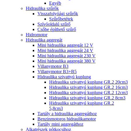
Egyéb
Hidraulika szűrők
Visszafolyóági szűrők
Szűrőbetétek
Szívóoldalú szűrő
Csőbe építhető szűrő
Hidromotor
Hidraulika aggregát
Mini hidraulika aggregát 12 V
Mini hidraulika aggregát 24 V
Mini hidraulika aggregát 230 V
Mini hidraulika aggregát 380 V
Villanymotor B3
Villanymotor B3+B5
Hidraulika szivattyú kuplung
Hidraulika szivattyú kuplung GR.2 20cm3
Hidraulika szivattyú kuplung GR.2 16cm3
Hidraulika szivattyú kuplung GR.2 12cm3
Hidraulika szivattyú kuplung GR.2 8cm3
Hidraulika szivattyú kuplung GR.2
5,8cm3
Tartály a hidraulika aggregáthoz
Benzinmotoros hidraulikamotor
Tartály mini aggregáthoz
Alkatrészek pótkocsihoz