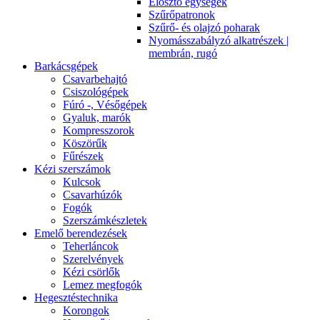
Elosztó egységek
Szűrőpatronok
Szűrő- és olajzó poharak
Nyomásszabályzó alkatrészek |
membrán, rugó
Barkácsgépek
Csavarbehajtó
Csiszológépek
Fúró -, Vésőgépek
Gyaluk, marók
Kompresszorok
Köszörűk
Fűrészek
Kézi szerszámok
Kulcsok
Csavarhúzók
Fogók
Szerszámkészletek
Emelő berendezések
Teherláncok
Szerelvények
Kézi csörlők
Lemez megfogók
Hegesztéstechnika
Korongok