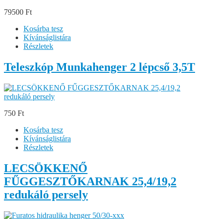
79500 Ft
Kosárba tesz
Kívánságlistára
Részletek
Teleszkóp Munkahenger 2 lépcső 3,5T
750 Ft
Kosárba tesz
Kívánságlistára
Részletek
LECSÖKKENŐ
FŰGGESZTŐKARNAK 25,4/19,2
redukáló persely