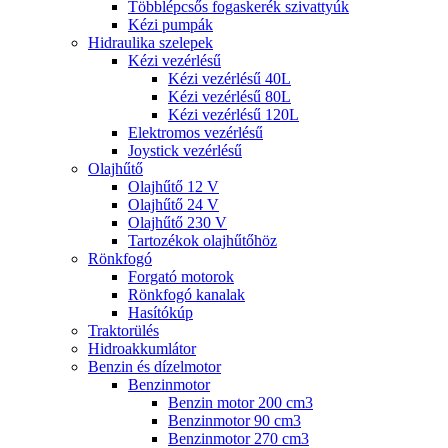
Többlépcsős fogaskerék szivattyúk
Kézi pumpák
Hidraulika szelepek
Kézi vezérlésű
Kézi vezérlésű 40L
Kézi vezérlésű 80L
Kézi vezérlésű 120L
Elektromos vezérlésű
Joystick vezérlésű
Olajhűtő
Olajhűtő 12 V
Olajhűtő 24 V
Olajhűtő 230 V
Tartozékok olajhűtőhöz
Rönkfogó
Forgató motorok
Rönkfogó kanalak
Hasítókúp
Traktorülés
Hidroakkumlátor
Benzin és dízelmotor
Benzinmotor
Benzin motor 200 cm3
Benzinmotor 90 cm3
Benzinmotor 270 cm3