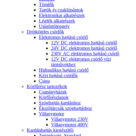
Tömlők
Tartók és csuklópántok
Elektronikai alkatrészek
Légfék alkatrészek
Utánfutótengely
Drótköteles csörlők
Elektromos hajtású csörlő
12V DC elektromos hajtású csörlő
24V DC elektromos hajtású csörlő
230V AC elektromos hajtású csörlő
12V DC elektromos csörlő vízi
járművekhez
Hidraulikus hajtású csörlő
Kézi hajtású csörlők
Csiga
Körfűrész tartozékok
Csapágyházak
Körfűrészlapok
Szöghajtás kardánhoz
Ékszíjtárcsák szöghajtáshoz
Villanymotor
Villanymotor 230V
Villanymotor 400V
Kardánhajtás kiegészítői
Tengelyvég- Standard