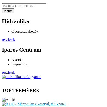
Mehet
Hidraulika
Gyorscsatlakozók
részletek
Iparos Centrum
Akciók
Kapuváron
részletek
© Free
Joomla! 3 Modules
- by
VinaGecko.com
TOP TERMÉKEK